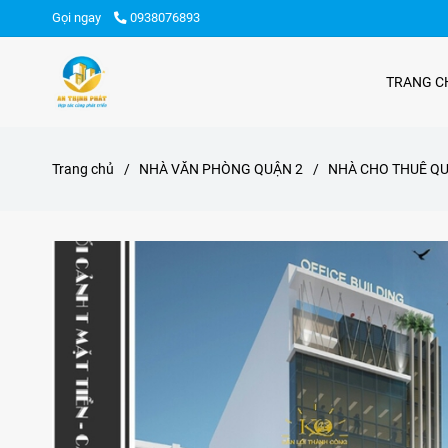
Gọi ngay
0938076893
TRANG C
Trang chủ
/
NHÀ VĂN PHÒNG QUẬN 2
/
NHÀ CHO THUÊ QU