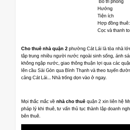
Bố trí phòng
Hướng
Tiện ích
Hợp đồng thuê:
Cọc và thanh t
Cho thuê nhà quận 2
phường Cát Lái là tòa nhà lớ
iền Đường
Cho Thuê Nhà Quận 9 Căn Góc
Ch
tập trung nhiều người nước ngoài sinh sống, ánh sán
9 Căn Góc
180m2 Sàn Suốt Làm Văn Phòng
Dư
không ngập nước, giao thông thuận lợi qua các qu
ng
áng
25 triệu/tháng
lên cầu Sài Gòn qua Bình Thạnh và theo tuyến đường
Suốt
2 lầu
180
Suốt
cảng Cát Lái... Nhà trống dọn vào ở ngay.
Mọi thắc mắc về
nhà cho thuê
quận 2 xin liên hệ M
pháp lý khi thuê, tư vấn thủ tục thành lập doanh n
bên thuê.