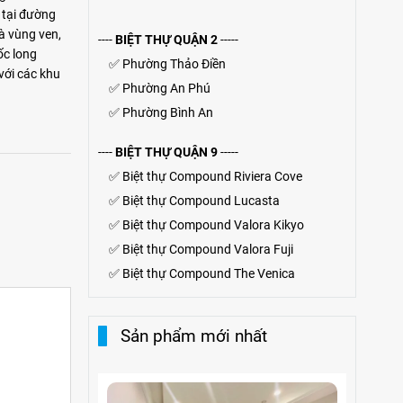
 tại đường
và vùng ven,
----
BIỆT THỰ QUẬN 2
-----
ốc long
✅
Phường Thảo Điền
với các khu
✅
Phường An Phú
✅
Phường Bình An
----
BIỆT THỰ QUẬN 9
-----
✅
Biệt thự Compound Riviera Cove
✅
Biệt thự
Compound
Lucasta
✅
Biệt thự
Compound
Valora Kikyo
✅
Biệt thự Compound Valora Fuji
✅
Biệt thự Compound The Venica
Sản phẩm mới nhất