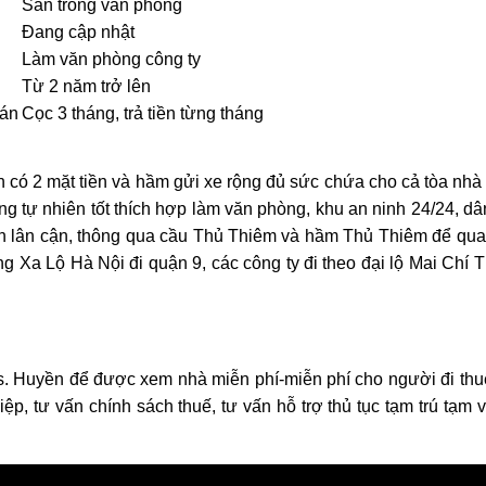
Sàn trống văn phòng
Đang cập nhật
Làm văn phòng công ty
Từ 2 năm trở lên
oán
Cọc 3 tháng, trả tiền từng tháng
n có 2 mặt tiền và hầm gửi xe rộng đủ sức chứa cho cả tòa nhà
o thuê nhà quận 9 KDC Đông
Cho Thuê Nhà Veros
g tự nhiên tốt thích hợp làm văn phòng, khu an ninh 24/24, dân 
ơng nhà mới dt 200m2 giá rẻ
Full Nội Thất Đườ
ận lân cận, thông qua cầu Thủ Thiêm và hầm Thủ Thiêm để qua
25 triệu/tháng
40 triệu/thán
 Xa Lộ Hà Nội đi quận 9, các công ty đi theo đại lộ Mai Chí T
1 lầu
200m2
4
2 lầu
102m2
s. Huyền để được xem nhà miễn phí-miễn phí cho người đi thuê,
ghiệp, tư vấn chính sách thuế, tư vấn hỗ trợ thủ tục tạm trú tạm