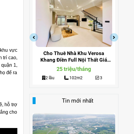
 khu vực
a Quận 9
Cho Thuê Nhà Khu Verosa
Cho
trí cao,
ng 291
Khang Điền Full Nội Thất Giá
Đi
 quận 1,
Siêu Rẻ
g
25 triệu/tháng
họ để ra
3
2 lầu
102m2
3
Tin mới nhất
 hỗ trợ
 vắng cho