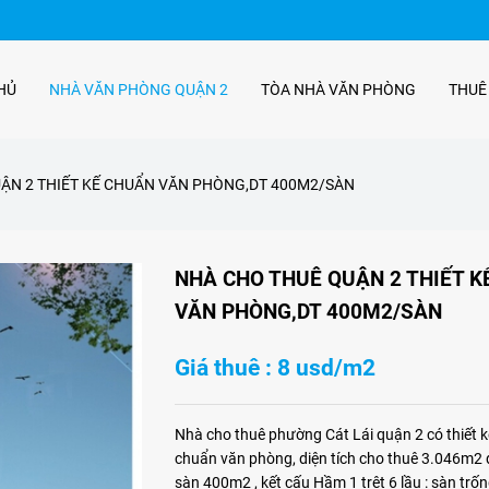
HỦ
NHÀ VĂN PHÒNG QUẬN 2
TÒA NHÀ VĂN PHÒNG
THUÊ
ẬN 2 THIẾT KẾ CHUẨN VĂN PHÒNG,DT 400M2/SÀN
NHÀ CHO THUÊ QUẬN 2 THIẾT K
VĂN PHÒNG,DT 400M2/SÀN
Giá thuê : 8 usd/m2
Nhà cho thuê phường Cát Lái quận 2 có thiết k
chuẩn văn phòng, diện tích cho thuê 3.046m2 d
sàn 400m2 , kết cấu Hầm 1 trệt 6 lầu : sàn trố