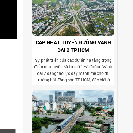
CẬP NHẬT TUYẾN ĐƯỜNG VÀNH
ĐAI 2 TP.HCM
Sự phát triển của các dự án hạ tầng trọng
điểm như tuyến Metro số 1 và đường Vành
đai 2 đang tạo lực đẩy mạnh mẽ cho thị
trường bất động sản TP.HCM, đặc biệt ở
phân khúc cho thuê biệt thự và tòa nhà văn
phòng. Vành đai 2 hoàn thiện mạng lưới
giao thông liên vùng, rút ngắn thời gian di
chuyển từ ngoại thành vào trung tâm, mở
rộng không gian phát triển cho các khu đô
thị mới, khu biệt thự cao cấp và cụm văn
phòng ở những vị trí chiến lược. Sự kết hợp
giữa tiện ích di chuyển và hạ tầng đồng bộ