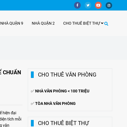
 NHÀ QUẬN 9
NHÀ QUẬN 2
CHO THUÊ BIỆT THỰ
Ế CHUẨN
CHO THUÊ VĂN PHÒNG
✅
NHÀ VĂN PHÒNG < 100 TRIỆU
✅
TÒA NHÀ VĂN PHÒNG
ế hiện đại
iện tích mỗi
CHO THUÊ BIỆT THỰ
ng văn