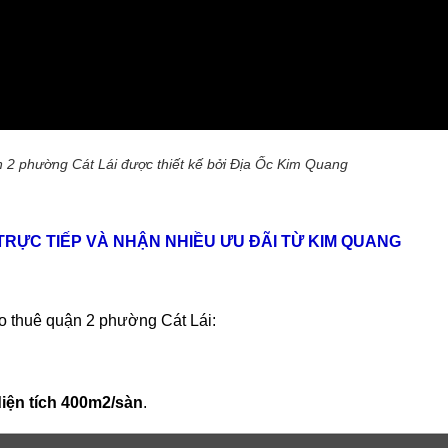
n 2 phường Cát Lái được thiết kế bởi Địa Ốc Kim Quang
 TRỰC TIẾP VÀ NHẬN NHIỀU ƯU ĐÃI TỪ KIM QUANG
ho thuê quận 2 phường Cát Lái:
iện tích 400m2/sàn
.