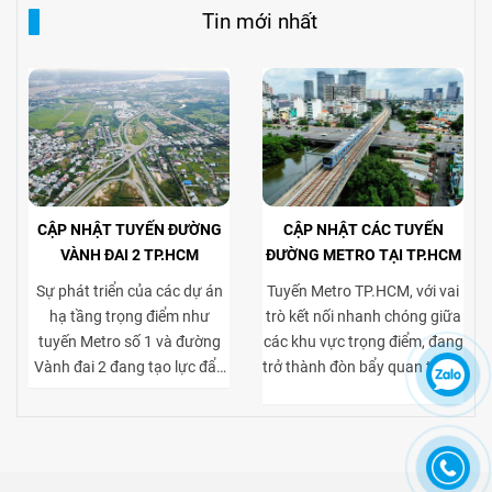
Tin mới nhất
CẬP NHẬT TUYẾN ĐƯỜNG
CẬP NHẬT CÁC TUYẾN
VÀNH ĐAI 2 TP.HCM
ĐƯỜNG METRO TẠI TP.HCM
Sự phát triển của các dự án
Tuyến Metro TP.HCM, với vai
hạ tầng trọng điểm như
trò kết nối nhanh chóng giữa
tuyến Metro số 1 và đường
các khu vực trọng điểm, đang
Vành đai 2 đang tạo lực đẩy
trở thành đòn bẩy quan trọng
mạnh mẽ cho thị trường bất
cho thị trường bất động sản
động sản TP.HCM, đặc biệt ở
cho thuê. Việc tiếp cận thuận
phân khúc cho thuê biệt thự
tiện tới trung tâm và các khu
và tòa nhà văn phòng. Vành
kinh tế lớn giúp gia tăng sức