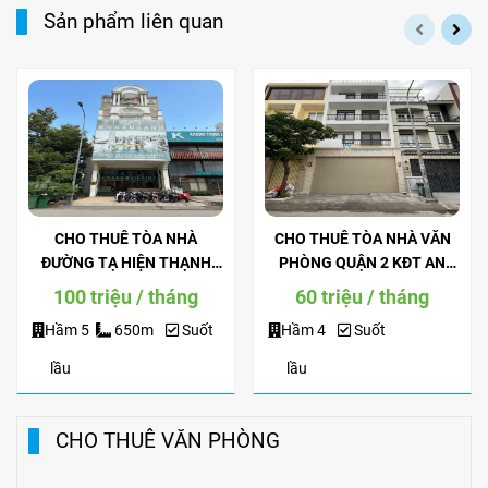
Sản phẩm liên quan
CHO THUÊ TÒA NHÀ
CHO THUÊ TÒA NHÀ VĂN
ĐƯỜNG TẠ HIỆN THẠNH
PHÒNG QUẬN 2 KĐT AN
MỸ LỢI - ĐẢO KIM CƯƠNG
PHÚ AN KHÁNH HẦM 4 LẦU
100 triệu / tháng
60 triệu / tháng
QUẬN 2
Hầm 5
650m
Suốt
Hầm 4
Suốt
lầu
lầu
CHO THUÊ VĂN PHÒNG