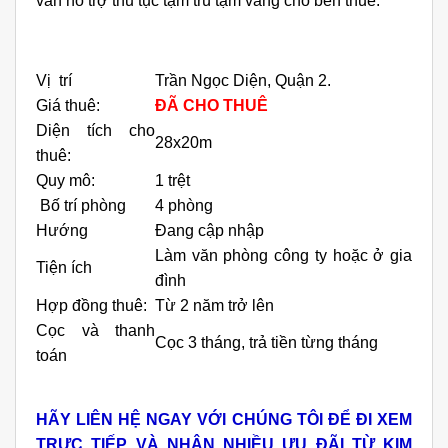
vấn hỗ trợ thủ tục tạm trú tạm vắng cho bên thuê.
Vị trí
Trần Ngọc Diện, Quận 2.
Giá thuê:
ĐÃ CHO THUÊ
Diện tích cho
28x20m
thuê:
Quy mô:
1 trệt
Bố trí phòng
4 phòng
Hướng
Đang cập nhập
Làm văn phòng công ty hoặc ở gia
Tiện ích
đình
Hợp đồng thuê:
Từ 2 năm trở lên
Cọc và thanh
Cọc 3 tháng, trả tiền từng tháng
toán
HÃY LIÊN HỆ NGAY VỚI CHÚNG TÔI ĐỂ ĐI XEM
TRỰC TIẾP VÀ NHẬN NHIỀU ƯU ĐÃI TỪ KIM