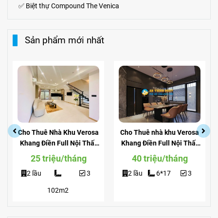
✅
Biệt thự Compound The Venica
Sản phẩm mới nhất
Cho Thuê Nhà Khu Verosa
Cho Thuê nhà khu Verosa
Khang Điền Full Nội Thất
Khang Điền Full Nội Thất
Giá Siêu Rẻ
View Công Viên
25 triệu/tháng
40 triệu/tháng
2 lầu
3
2 lầu
6*17
3
102m2