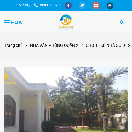
Gọi ngay
0938076893
MENU
Trang chủ
/
NHÀ VĂN PHÒNG QUẬN 2
/
CHO THUÊ NHÀ CÓ DT 2