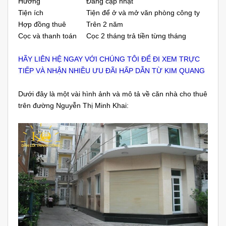
Hướng
Đang cập nhật
Tiện ích
Tiện để ở và mở văn phòng công ty
Hợp đồng thuê
Trên 2 năm
Cọc và thanh toán
Cọc 2 tháng trả tiền từng tháng
HÃY LIÊN HỆ NGAY VỚI CHÚNG TÔI ĐỂ ĐI XEM TRỰC
TIẾP VÀ NHẬN NHIỀU ƯU ĐÃI HẤP DẪN TỪ KIM QUANG
Dưới đây là một vài hình ảnh và mô tả về căn nhà cho thuê
trên đường Nguyễn Thị Minh Khai: