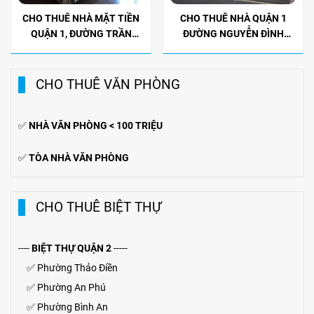
CHO THUÊ NHÀ MẶT TIỀN
CHO THUÊ NHÀ QUẬN 1
QUẬN 1, ĐƯỜNG TRẦN
ĐƯỜNG NGUYỄN ĐÌNH
KHÁNH DƯ. DTXD 508M2, 1
CHIỂU, 8X13.5M, GIÁ 48TR
TRỆT 2 LẦU, 6 PHÒNG NGỦ
CHO THUÊ VĂN PHÒNG
✅
NHÀ VĂN PHÒNG < 100 TRIỆU
✅
TÒA NHÀ VĂN PHÒNG
CHO THUÊ BIỆT THỰ
----
BIỆT THỰ QUẬN 2
-----
✅
Phường Thảo Điền
✅
Phường An Phú
✅
Phường Bình An