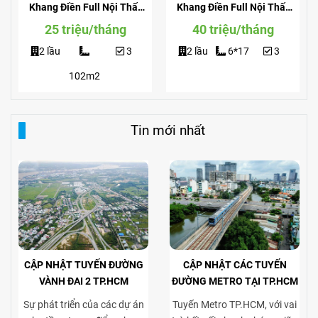
Khang Điền Full Nội Thất
Khang Điền Full Nội Thất
Giá Siêu Rẻ
View Công Viên
25 triệu/tháng
40 triệu/tháng
2 lầu
3
2 lầu
6*17
3
102m2
Tin mới nhất
CẬP NHẬT TUYẾN ĐƯỜNG
CẬP NHẬT CÁC TUYẾN
VÀNH ĐAI 2 TP.HCM
ĐƯỜNG METRO TẠI TP.HCM
Sự phát triển của các dự án
Tuyến Metro TP.HCM, với vai