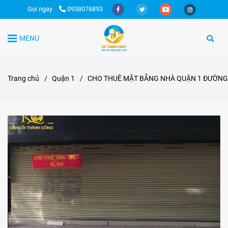
Gọi ngay
0938076893
MENU
Trang chủ
/
Quận 1
/
CHO THUÊ MẶT BẰNG NHÀ QUẬN 1 ĐƯỜNG 