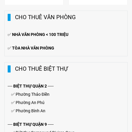
KHÁNH DƯ. DTXD 508M2, 1
CHIỂU, 8X13.5M, GIÁ 48TR
TRỆT 2 LẦU, 6 PHÒNG NGỦ
CHO THUÊ VĂN PHÒNG
✅
NHÀ VĂN PHÒNG < 100 TRIỆU
✅
TÒA NHÀ VĂN PHÒNG
CHO THUÊ BIỆT THỰ
----
BIỆT THỰ QUẬN 2
-----
✅
Phường Thảo Điền
✅
Phường An Phú
✅
Phường Bình An
----
BIỆT THỰ QUẬN 9
-----