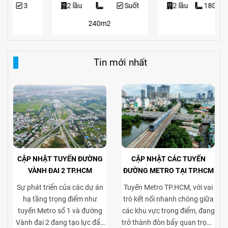
2 lầu
Suốt
2 lầu
180
Suốt
240m2
Tin mới nhất
CẬP NHẬT TUYẾN ĐƯỜNG
CẬP NHẬT CÁC TUYẾN
VÀNH ĐAI 2 TP.HCM
ĐƯỜNG METRO TẠI TP.HCM
Sự phát triển của các dự án
Tuyến Metro TP.HCM, với vai
hạ tầng trọng điểm như
trò kết nối nhanh chóng giữa
tuyến Metro số 1 và đường
các khu vực trọng điểm, đang
Vành đai 2 đang tạo lực đẩy
trở thành đòn bẩy quan trọng