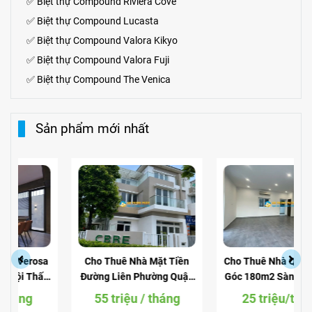
✅
Biệt thự Compound Riviera Cove
✅
Biệt thự
Compound
Lucasta
✅
Biệt thự
Compound
Valora Kikyo
✅
Biệt thự Compound Valora Fuji
✅
Biệt thự Compound The Venica
Sản phẩm mới nhất
Cho Thuê Nhà Mặt Tiền
Cho Thuê Nhà Quận 9 Căn
Đường Liên Phường Quận
Góc 180m2 Sàn Suốt Làm
9 Căn Góc Làm Văn Phòng
Văn Phòng
55 triệu / tháng
25 triệu/tháng