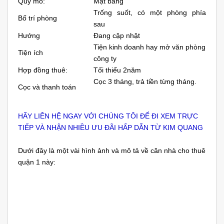
Quy mô:
Mặt bằng
Trống suốt, có một phòng phía
Bố trí phòng
sau
Hướng
Đang cập nhật
Tiện kinh doanh hay mở văn phòng
Tiện ích
công ty
Hợp đồng thuê:
Tối thiểu 2năm
Cọc 3 tháng, trả tiền từng tháng.
Cọc và thanh toán
HÃY LIÊN HỆ NGAY VỚI CHÚNG TÔI ĐỂ ĐI XEM TRỰC
TIẾP VÀ NHẬN NHIỀU ƯU ĐÃI HẤP DẪN TỪ KIM QUANG
Dưới đây là một vài hình ảnh và mô tả về căn nhà cho thuê
quận 1 này: