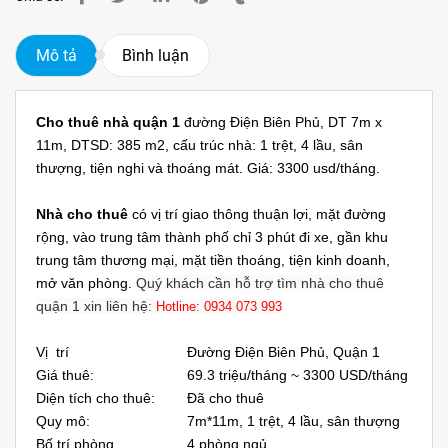
Mô tả
Bình luận
Cho thuê nhà quận 1
đường Điện Biên Phủ, DT 7m x
11m, DTSD: 385 m2, cấu trúc nhà: 1 trệt, 4 lầu, sân
thượng, tiện nghi và thoáng mát. Giá: 3300 usd/tháng.
Nhà cho thuê
có vị trí giao thông thuận lợi, mặt đường
rộng, vào trung tâm thành phố chỉ 3 phút đi xe, gần khu
trung tâm thương mại, mặt tiền thoáng, tiện kinh doanh,
mở văn phòng.
Quý khách cần hỗ trợ tìm nhà cho thuê
quận 1 xin liên hệ:
Hotline: 0934 073 993
Vị trí
Đường Điện Biên Phủ, Quận 1
Giá thuê:
69.3 triệu/tháng ~ 3300 USD/tháng
Diện tích cho thuê:
Đã cho thuê
Quy mô:
7m*11m, 1 trệt, 4 lầu, sân thượng
Bố trí phòng
4 phòng ngủ