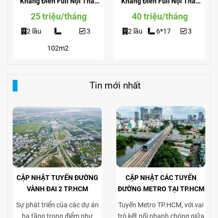
Khang Điền Full Nội Thất
Khang Điền Full Nội Thất
Giá Siêu Rẻ
View Công Viên
25 triệu/tháng
40 triệu/tháng
2 lầu
3
2 lầu
6*17
3
102m2
Tin mới nhất
CẬP NHẬT TUYẾN ĐƯỜNG
CẬP NHẬT CÁC TUYẾN
VÀNH ĐAI 2 TP.HCM
ĐƯỜNG METRO TẠI TP.HCM
Sự phát triển của các dự án
Tuyến Metro TP.HCM, với vai
hạ tầng trọng điểm như
trò kết nối nhanh chóng giữa